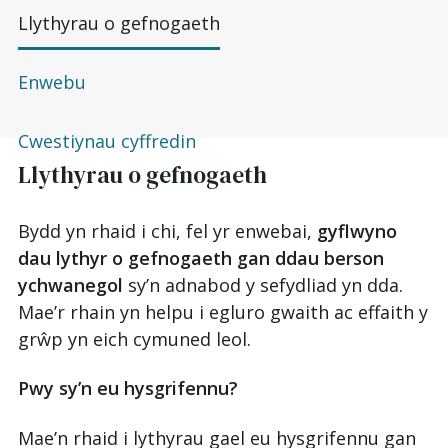
Llythyrau o gefnogaeth
Enwebu
Cwestiynau cyffredin
Llythyrau o gefnogaeth
Bydd yn rhaid i chi, fel yr enwebai,
gyflwyno
dau lythyr o gefnogaeth gan ddau berson
ychwanegol
sy’n adnabod y sefydliad yn dda.
Mae’r rhain yn helpu i egluro gwaith ac effaith y
grŵp yn eich cymuned leol.
Pwy sy’n eu hysgrifennu?
Mae’n rhaid i lythyrau gael eu hysgrifennu gan