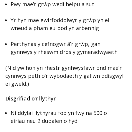
Pwy mae’r grŵp wedi helpu a sut
Yr hyn mae gwirfoddolwyr y grŵp yn ei
wneud a pham eu bod yn arbennig
Perthynas y cefnogwr â’r grŵp, gan
gynnwys y rheswm dros y gymeradwyaeth
(Nid yw hon yn rhestr gynhwysfawr ond mae’n
cynnwys peth o’r wybodaeth y gallwn ddisgwyl
ei gweld.)
Disgrifiad o’r llythyr
Ni ddylai llythyrau fod yn fwy na 500 o
eiriau neu 2 dudalen o hyd