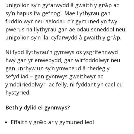
unigolion sy’n gyfarwydd â gwaith y grŵp ac
sy’n hapus i’w gefnogi. Mae llythyrau gan
fuddiolwyr neu aelodau o’r gymuned yn fwy
pwerus na llythyrau gan aelodau seneddol neu
unigolion sy’n llai cyfarwydd â gwaith y grŵp.
Ni fydd llythyrau’n gymwys os ysgrifennwyd
hwy gan yr enwebydd, gan wirfoddolwyr neu
gan unrhyw un sy’n ymwneud â rhedeg y
sefydliad – gan gynnwys gweithwyr ac
ymddiriedolwyr- ac felly, ni fyddant yn cael eu
hystyried.
Beth y dylid ei gynnwys?
Effaith y grŵp ar y gymuned leol