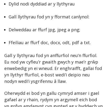
Dylid nodi dyddiad ar y llythyrau
Gall llythyrau fod yn y fformat canlynol:
Delweddau ar ffurf jpg, jpeg a png;
Ffeiliau ar ffurf doc, docx, odt, pdf a txt.
Gall y llythyrau fod yn anffurfiol neu’n ffurfiol.
Eu nod yw cyfleu’r gwaith gwych y mae’r grŵp
enwebedig yn ei wneud. Er enghraifft, gallai fod
yn llythyr ffurfiol, e-bost wedi’i deipio neu
nodyn wedi’i ysgrifennu â llaw.
Oherwydd ei bod yn gallu cymryd amser i gael
gafael ar y rhain, rydym yn argymell eich bod
yn gofyn amdanynt cyn gynted ag y byddwch yn