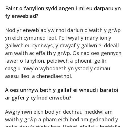
Faint o fanylion sydd angen i mi eu darparu yn
fy enwebiad?
Nod yr enwebiad yw rhoi darlun o waith y grŵp
yn eich cymuned leol. Po fwyaf y manylion y
gallwch eu cynnwys, y mwyaf y gallwn ei ddeall
am waith ac effaith y grŵp. Os nad oes gennych
lawer o fanylion, peidiwch â phoeni, gellir
casglu mwy o wybodaeth yn ystod y camau
asesu lleol a chenedlaethol.
A oes unrhyw beth y gallaf ei wneud i baratoi
ar gyfer y cyfnod enwebu?
Awgrymwn eich bod yn dechrau meddwl am
waith y grŵp a pham eich bod am gydnabod y
grŵp drwy’r Wobr hon. Hefyd, efallai y byddai’n