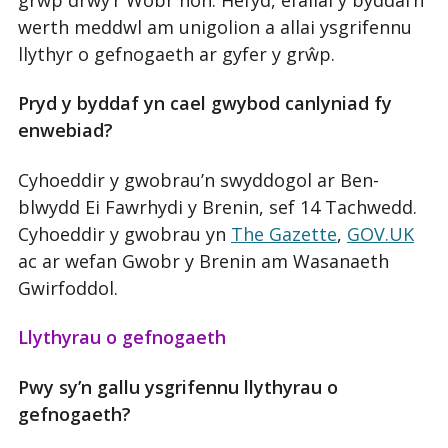
werth meddwl am unigolion a allai ysgrifennu
llythyr o gefnogaeth ar gyfer y grŵp.
Pryd y byddaf yn cael gwybod canlyniad fy
enwebiad?
Cyhoeddir y gwobrau’n swyddogol ar Ben-
blwydd Ei Fawrhydi y Brenin, sef 14 Tachwedd.
Cyhoeddir y gwobrau yn
The Gazette
,
GOV.UK
ac ar wefan Gwobr y Brenin am Wasanaeth
Gwirfoddol.
Llythyrau o gefnogaeth
Pwy sy’n gallu ysgrifennu llythyrau o
gefnogaeth?