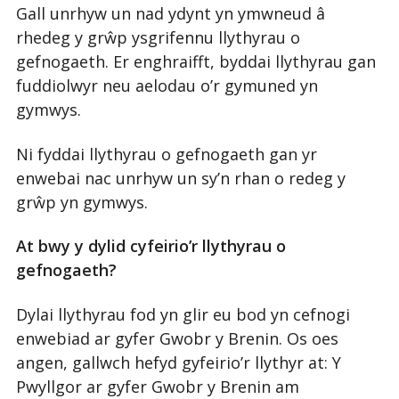
Gall unrhyw un nad ydynt yn ymwneud â
rhedeg y grŵp ysgrifennu llythyrau o
gefnogaeth. Er enghraifft, byddai llythyrau gan
fuddiolwyr neu aelodau o’r gymuned yn
gymwys.
Ni fyddai llythyrau o gefnogaeth gan yr
enwebai nac unrhyw un sy’n rhan o redeg y
grŵp yn gymwys.
At bwy y dylid cyfeirio’r llythyrau o
gefnogaeth?
Dylai llythyrau fod yn glir eu bod yn cefnogi
enwebiad ar gyfer Gwobr y Brenin. Os oes
angen, gallwch hefyd gyfeirio’r llythyr at: Y
Pwyllgor ar gyfer Gwobr y Brenin am