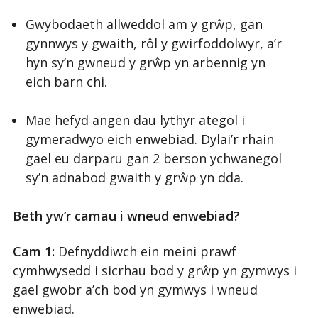
Gwybodaeth allweddol am y grŵp, gan
gynnwys y gwaith, rôl y gwirfoddolwyr, a’r
hyn sy’n gwneud y grŵp yn arbennig yn
eich barn chi.
Mae hefyd angen dau lythyr ategol i
gymeradwyo eich enwebiad. Dylai’r rhain
gael eu darparu gan 2 berson ychwanegol
sy’n adnabod gwaith y grŵp yn dda.
Beth yw’r camau i wneud enwebiad?
Cam 1:
Defnyddiwch ein meini prawf
cymhwysedd i sicrhau bod y grŵp yn gymwys i
gael gwobr a’ch bod yn gymwys i wneud
enwebiad.