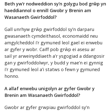
Beth yw’r nodweddion sy’n golygu bod grŵp yn
haeddiannol o ennill Gwobr y Brenin am
Wasanaeth Gwirfoddol?
Gall unrhyw grŵp gwirfoddol sy’n darparu
gwasanaeth cymdeithasol, economaidd neu
amgylcheddol i’r gymuned leol gael ei enwebu
ar gyfer y wobr. Caiff pob grŵp ei asesu ar
sail yr arweinyddiaeth a’r ysgogiad a ddangosir
gan y gwirfoddolwyr, y budd y mae’n ei gynnig
i’r gymuned leol a’i statws o fewn y gymuned
honno.
A allaf enwebu unigolyn ar gyfer Gwobr y
Brenin am Wasanaeth Gwirfoddol?
Gwobr ar gyfer grwpiau gwirfoddol sy’n