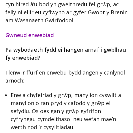
cyn hired â’u bod yn gweithredu fel grŵp, ac
felly ni ellir eu cyflwyno ar gyfer Gwobr y Brenin
am Wasanaeth Gwirfoddol.
Gwneud enwebiad
Pa wybodaeth fydd ei hangen arnaf i gwblhau
fy enwebiad?
I lenwi’r ffurflen enwebu bydd angen y canlynol
arnoch:
Enw a chyfeiriad y grŵp, manylion cyswllt a
manylion o ran pryd y cafodd y grŵp ei
sefydlu. Os oes gan y grŵp gyfrifon
cyfryngau cymdeithasol neu wefan mae’n
werth nodi’r cysylltiadau.