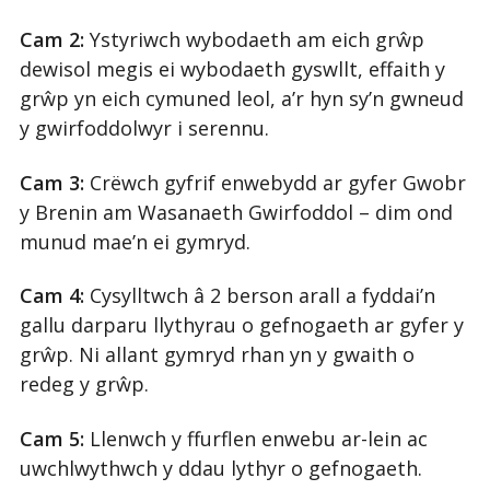
Cam 2:
Ystyriwch wybodaeth am eich grŵp
dewisol megis ei wybodaeth gyswllt, effaith y
grŵp yn eich cymuned leol, a’r hyn sy’n gwneud
y gwirfoddolwyr i serennu.
Cam 3:
Crëwch gyfrif enwebydd ar gyfer Gwobr
y Brenin am Wasanaeth Gwirfoddol – dim ond
munud mae’n ei gymryd.
Cam 4:
Cysylltwch â 2 berson arall a fyddai’n
gallu darparu llythyrau o gefnogaeth ar gyfer y
grŵp. Ni allant gymryd rhan yn y gwaith o
redeg y grŵp.
Cam 5:
Llenwch y ffurflen enwebu ar-lein ac
uwchlwythwch y ddau lythyr o gefnogaeth.