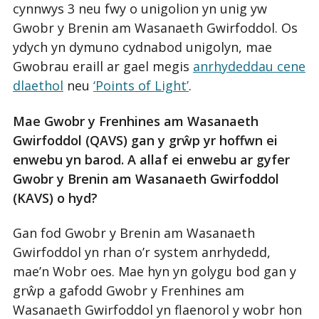
cynnwys 3 neu fwy o unigolion yn unig yw
Gwobr y Brenin am Wasanaeth Gwirfoddol. Os
ydych yn dymuno cydnabod unigolyn, mae
Gwobrau eraill ar gael megis
anrhydeddau cene
dlaethol
neu
‘Points of Light’
.
Mae Gwobr y Frenhines am Wasanaeth
Gwirfoddol (QAVS) gan y grŵp yr hoffwn ei
enwebu yn barod. A allaf ei enwebu ar gyfer
Gwobr y Brenin am Wasanaeth Gwirfoddol
(KAVS) o hyd?
Gan fod Gwobr y Brenin am Wasanaeth
Gwirfoddol yn rhan o’r system anrhydedd,
mae’n Wobr oes. Mae hyn yn golygu bod gan y
grŵp a gafodd Gwobr y Frenhines am
Wasanaeth Gwirfoddol yn flaenorol y wobr hon