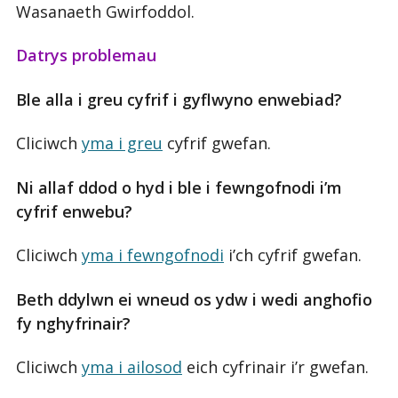
Wasanaeth Gwirfoddol.
Datrys problemau
Ble alla i greu cyfrif i gyflwyno enwebiad?
Cliciwch
yma i greu
cyfrif gwefan.
Ni allaf ddod o hyd i ble i fewngofnodi i’m
cyfrif enwebu?
Cliciwch
yma i fewngofnodi
i’ch cyfrif gwefan.
Beth ddylwn ei wneud os ydw i wedi anghofio
fy nghyfrinair?
Cliciwch
yma i ailosod
eich cyfrinair i’r gwefan.